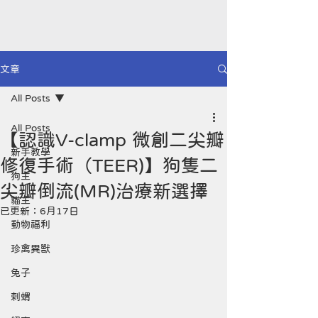
文章
All Posts
All Posts
【認識V-clamp 微創二尖瓣
新手教學
修復手術（TEER)】狗隻二
狗主
尖瓣倒流(MR)治療新選擇
貓主
已更新：
6月17日
動物福利
珍禽異獸
兔子
剌蝟