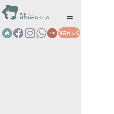
購買處方糧
配藥