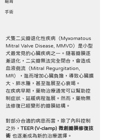
絕育
手術
犬隻二尖瓣退化性疾病（Myxomatous 
Mitral Valve Disease, MMVD）是小型
犬最常見的心臟疾病之一。隨著瓣膜逐
漸退化，二尖瓣無法完全閉合，會造成
血液倒流（Mitral Regurgitation, 
MR），進而增加心臟負擔，導致心臟擴
大、肺水腫，甚至進展至心衰竭。
在疾病早期，藥物治療通常可以幫助控
制症狀、延緩病程進展。然而，藥物無
法修復已經變形的瓣膜結構。
對部分合適的病患而言，除了內科控制
之外，
TEER (V-clamp) 微創瓣膜修復技
術 
也逐漸成為新的治療選擇。