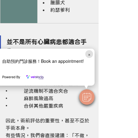
臘腸犬
約瑟爹利
並不是所有心臟病患都適合手
術。
×
自助預約門診服務！Book an appointment!
以下情況可能不適合：
•             瓣膜嚴重鈣化或變形
Powered By
•             幾乎沒有可夾的瓣膜組織
•             逆流機制不適合夾合
•             麻醉風險過高
•             合併其他嚴重疾病
因此，術前評估的重要性，甚至不亞於
手術本身。
有些情況，我們會直接建議：「不做，