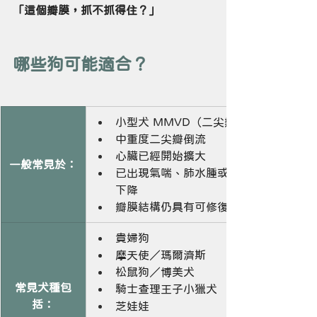
「這個瓣膜，抓不抓得住？」
哪些狗可能適合？
小型犬 MMVD（二尖瓣退化）
中重度二尖瓣倒流
心臟已經開始擴大
一般常見於：
已出現氣喘、肺水腫或活動力
下降
瓣膜結構仍具有可修復性
貴婦狗
摩天使／瑪爾濟斯
松鼠狗／博美犬
常見犬種包
騎士查理王子小獵犬
括：
芝娃娃