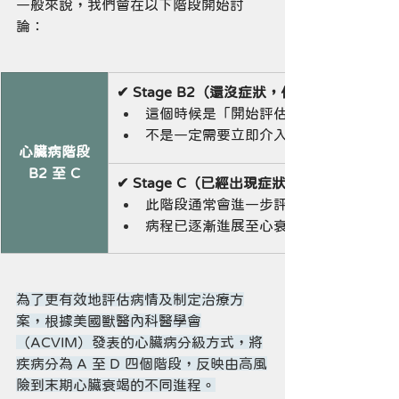
一般來說，我們會在以下階段開始討
論：
✔ Stage B2（還沒症狀，但心臟已經變大）
這個時候是「開始評估」的時機
不是一定需要立即介入，但可開始評估
心臟病階段
B2 至 C
✔ Stage C（已經出現症狀，例如氣喘、肺
此階段通常會進一步評估介入治療可能
病程已逐漸進展至心衰竭階段
為了更有效地評估病情及制定治療方
案，根據美國獸醫內科醫學會
（ACVIM）發表的心臟病分級方式，將
疾病分為 A 至 D 四個階段，反映由高風
險到末期心臟衰竭的不同進程。