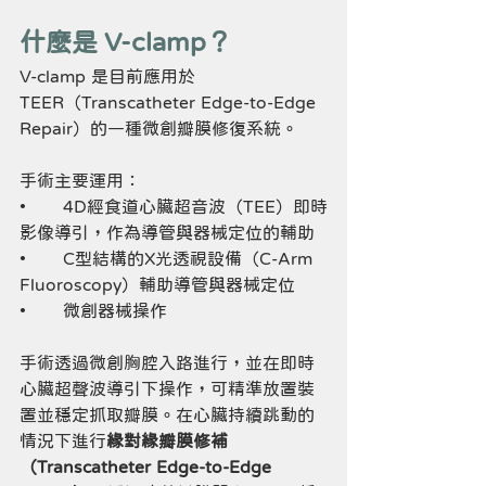
什麼是 V-clamp？
V-clamp 是目前應用於 
TEER（Transcatheter Edge-to-Edge 
Repair）的一種微創瓣膜修復系統。
手術主要運用：
•	4D經食道心臟超音波（TEE）即時
影像導引，作為導管與器械定位的輔助
•	C型結構的X光透視設備（C-Arm 
Fluoroscopy）輔助導管與器械定位
•	微創器械操作
手術透過微創胸腔入路進行，並在即時
心臟超聲波導引下操作，可精準放置裝
置並穩定抓取瓣膜。在心臟持續跳動的
情況下進行
緣對緣瓣膜修補
（Transcatheter Edge-to-Edge 