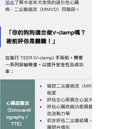
按此
了解中老年犬常見的退化性心臟
病 - 二尖瓣倒流（MMVD）四階段。
「你的狗狗適合做V-clamp嗎？
術前評估是關鍵！」
在進行 
TEER (V-clamp) 
手術前，需要
一系列詳細檢查，以提升安全性及成功
率：
確認二尖瓣倒流（MR）
程度
評估左心房與左心室大小
心臟超聲波
評估心臟收縮功能與整體
（Echocardi
血流動力學
ography / 
初步評估二尖瓣結構、瓣
TTE）
膜閉合情形