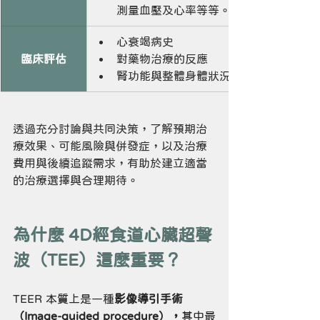
測量血壓及心率等等。
心衰竭病史
臨床評估
對藥物治療的反應
腎功能與整體身體狀況
透過充分討論與共同決策，了解預期治
療效果、可能風險與併發症，以及治療
費用與後續追蹤需求，有助於建立適當
的治療選擇與合理期待。
為什麼 4D經食道心臟超聲
波（TEE）這麼重要？
TEER 本質上是一種
影像導引手術
（Image-guided procedure），
其中最