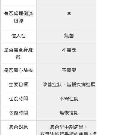
有否處理倒流
❌
根源
侵入性
無創
是否需全身麻
不需要
醉
是否需心肺機
不需要
主要目標
改善症狀、延緩疾病進展
住院時間
不需住院
恢復時間
無恢復期
適合對象
適合早中期病患，
或無法施行手術的病患。無