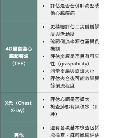
評估是否合併肺高壓或其
他心臟疾病
更精細評估二尖瓣瓣膜厚
度與活動度
確認倒流來源位置與倒流
4D經食道心
機制
臟超聲波
評估瓣膜是否具有可夾合
（TEE）
性（graspability）
測量瓣膜與瓣環大小
評估夾合後可能效果與剩
餘倒流程度
評估心臟是否擴大
X光（Chest 
檢查肺部有無積水（肺水
X-ray）
腫）
還有各項基本檢查包括血
其他
液檢查、麻醉風險評估、