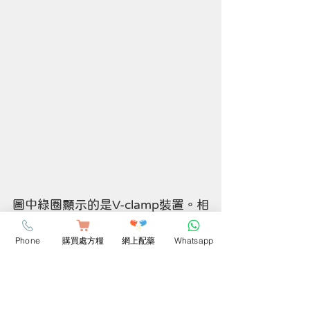
圖中綠圈顯示的是V-clamp裝置。相
較於術前，術後心臟輪廓與心臟擴
大程度已有改善，顯示二尖瓣倒流
Phone
購買處方糧
網上配藥
Whatsapp
降低後，心臟負擔獲得減輕。