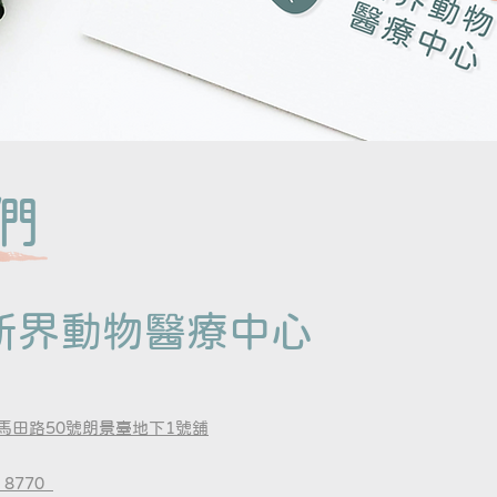
們
新界動物醫療中心
馬田路50號朗景臺地下1號舖
 8770