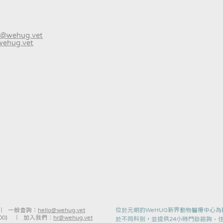
o@wehug.vet
ehug.vet
) ｜ 一般查詢：
hello@wehug.vet
位於元朗的WeHUG新界動物醫療中心
:00)
｜
加入我們︰
hr@wehug.vet
於不同科別，並提供24小時門診諮詢、