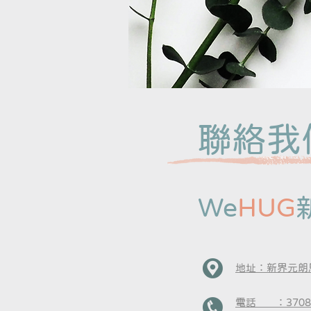
聯絡我
We
HUG
地址：新界元朗
​電話 ：3708