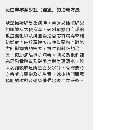
泛白血球減少症（貓瘟）的治療方法
獸醫懷疑貓隻染病時，會透過抽取貓兒
的血液及大便樣本，分別觀察白血球的
數量變化以及排泄物是否帶有病毒來輔
助斷症。由於現時欠缺特效藥物，獸醫
會針對貓隻的需要，提供相對應的治
療，協助病貓抵抗病毒。例如為牠們補
充足夠電解質及靜脈注射生理鹽水，確
保病貓吸收足夠營養及水分，有需要時
亦會處方藥物及抗生素，減少牠們腹瀉
嘔吐的次數及避免牠們出現二次感染。