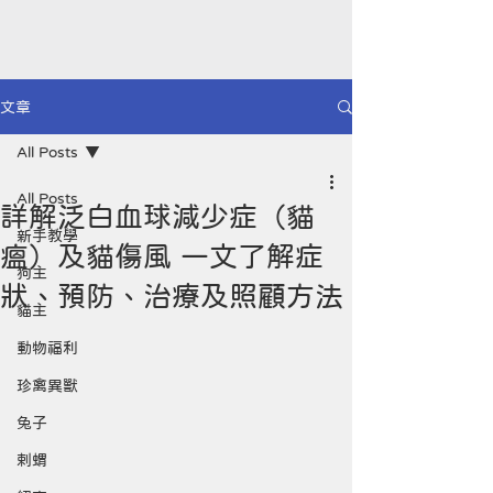
文章
All Posts
All Posts
詳解泛白血球減少症（貓
新手教學
瘟）及貓傷風 一文了解症
狗主
狀、預防、治療及照顧方法
貓主
動物福利
珍禽異獸
兔子
剌蝟