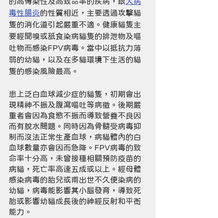
的高傳染性及高致命率的疾病，跟
犬病
毒性腸炎
的性質相近，主要透過攻擊貓
隻的消化道引起嚴重不適。健康貓隻主
要經聞嗅或舐食染病貓隻的排泄物及嘔
吐物而感染FPV病毒。當中以抵抗力薄
弱的幼貓，以及在多貓環境下生活的貓
隻的感染風險最高。
患上泛白血球減少症的貓隻，初期會出
現精神不振及腹瀉嘔吐等病徵。後期嚴
重者會因為食慾不振而導致營養不良因
而有脫水問題。同時因為骨髓受病毒抑
制而沒法正常生產血球，病貓體內的白
血球數量亦會因而急降。FPV病毒的致
命率十分高，未曾接種相關預防疫苗的
病貓，死亡率高達五成或以上。經母體
感染病毒的胎兒或甫出世不久便染病的
幼貓，病毒能影響其小腦發育，導致死
胎或影響幼貓成長後的神經反射和平衡
能力。