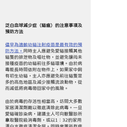
泛白血球減少症（貓瘟）的注意事項及
預防方法
儘早為適齡幼貓注射疫苗是最有效的預
防方法。
同時主人應避免愛貓接觸其他
貓隻的排泄物及嘔吐物，並避免讓尚未
接種疫苗的幼貓前往多貓環境。由於病
毒能長時間依附在物件上，如果家中飼
有初生幼貓，主人亦應避免前往貓隻眾
多的高危地區及減少接觸流浪動物，從
而減低將病毒帶回家中的風險。
由於病毒的存活性相當高，坊間大多數
家居清潔劑難以徹底清除此病毒。一旦
愛貓確診染病，建議主人可向獸醫診所
拿取醫院級消毒劑，或以1：32的家用
漂白水徹底清潔全屋。同時棄置所有病