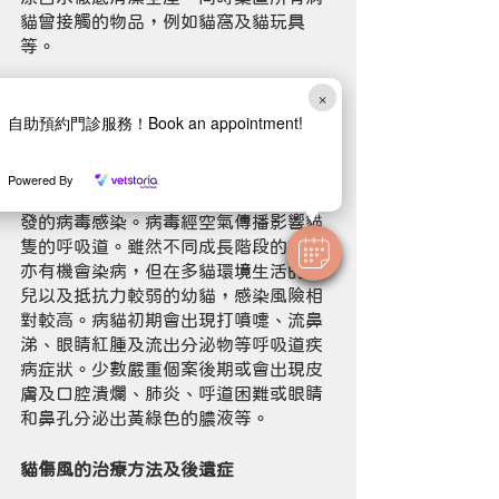
貓曾接觸的物品，例如貓窩及貓玩具
等。
×
貓傷風的傳染方法及病徵
自助預約門診服務！Book an appointment!
大眾俗稱的貓傷風或貓感冒（Cat 
Flu），泛指由疱疹病毒（Herpes 
Powered By
Virus）及卡里西病毒（Calicivirus）引
發的病毒感染。病毒經空氣傳播影響貓
隻的呼吸道。雖然不同成長階段的貓兒
亦有機會染病，但在多貓環境生活的貓
兒以及抵抗力較弱的幼貓，感染風險相
對較高。病貓初期會出現打噴嚏、流鼻
涕、眼睛紅腫及流出分泌物等呼吸道疾
病症狀。少數嚴重個案後期或會出現皮
膚及口腔潰爛、肺炎、呼道困難或眼睛
和鼻孔分泌出黃綠色的膿液等。
貓傷風的治療方法及後遺症