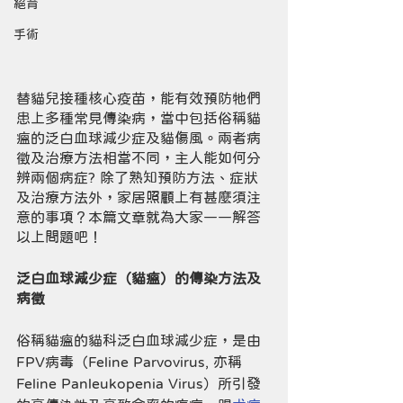
絕育
手術
替貓兒接種核心疫苗，能有效預防牠們
患上多種常見傳染病，當中包括俗稱貓
瘟的泛白血球減少症及貓傷風。兩者病
徵及治療方法相當不同，主人能如何分
辨兩個病症? 除了熟知預防方法、症狀
及治療方法外，家居照顧上有甚麼須注
意的事項？本篇文章就為大家一一解答
以上問題吧！
泛白血球減少症（貓瘟）的傳染方法及
病徵
俗稱貓瘟的貓科泛白血球減少症，是由
FPV病毒（Feline Parvovirus, 亦稱
Feline Panleukopenia Virus）所引發