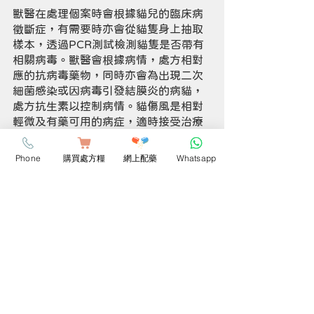
獸醫在處理個案時會根據貓兒的臨床病
徵斷症，有需要時亦會從貓隻身上抽取
樣本，透過PCR測試檢測貓隻是否帶有
相關病毒。獸醫會根據病情，處方相對
應的抗病毒藥物，同時亦會為出現二次
細菌感染或因病毒引發結膜炎的病貓，
處方抗生素以控制病情。貓傷風是相對
輕微及有藥可用的病症，適時接受治療
的貓隻，痊癒後甚少出現後遺症。然
而，相對體弱的幼貓，康復後有機會出
Phone
購買處方糧
網上配藥
Whatsapp
現肺炎或局部肺功能受損等後遺症。
貓傷風的注意事項及預防方法
由於病毒經空氣傳染，一旦愛貓患上貓
傷感，主人須儘快將病貓與其他同住貓
隻隔離。此外主人亦可使用消毒劑徹底
清潔家居。如果不想愛貓受罪，
替適齡
貓隻及早注射疫苗是最有效的預防方
法。
同時主人亦應避免讓尚未接種疫苗