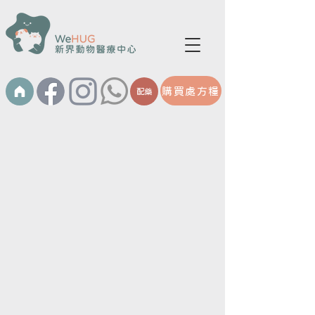
購買處方糧
配藥