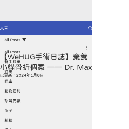
文章
All Posts
All Posts
【WeHUG手術日誌】棄養
新手教學
小貓骨折個案 —— Dr. Max
狗主
已更新：
2024年1月8日
貓主
動物福利
珍禽異獸
兔子
剌蝟