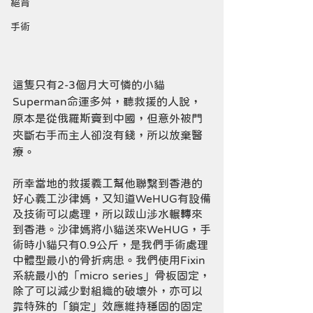
絕育
手術
這隻只有2-3個月大可憐的小貓
Superman命運多舛，聽救援的人說，
原本是從俄羅斯賣到中國，但意外被門
夾斷右手而主人卻沒有錢，所以放棄醫
療。
所幸當地的救援義工幫他聯繫到香港的
好心義工沙律媽，又知道WeHUG有設備
及技術可以處理，所以跋山涉水輾轉來
到香港。沙律媽將小貓送來WeHUG，手
術時小貓只有0.9公斤，是我們手術處理
中體型最小的骨折病患。我們使用Fixin
系統最小的「micro series」骨板固定，
除了可以減少對組織的破壞外，亦可以
靠特殊的「鎖定」效應維持穩固的固定