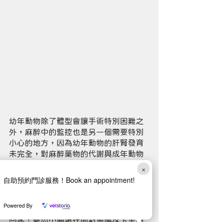
幼年動物除了體型會讓手術特別困難之
外，麻醉中的監控也是另一個需要特別
小心的地方，因為幼年動物的肝腎發育
未完全，對麻醉藥物的代謝與成年動物
不同，且容易出現低溫、低血糖等併發
×
症。
自助預約門診服務！Book an appointment!
術後兩週拆線時小貓已經可以正常的負
Powered By
重，不久前更有願意疼愛他的主人帶他
回家！雖然小貓還在面對傷風及卡里西