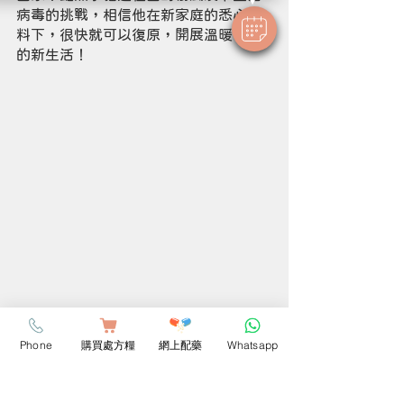
病毒的挑戰，相信他在新家庭的悉心照
料下，很快就可以復原，開展溫暖愉快
的新生活！
Phone
購買處方糧
網上配藥
Whatsapp
wehug知識學堂
愛貓人士
手術
貓瘟
貓傷風
貓主