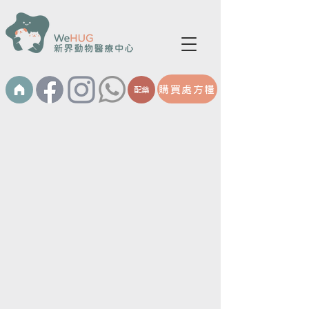
購買處方糧
配藥