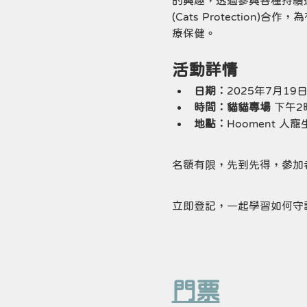
的興趣，透過參與各種持續
(Cats Protecti
療保健。
活動詳情
日期︰
2025年7月19
時間︰貓貓專場 
下午2
地點︰
Hooment 
名額有限，先到先得，參加
立即登記，一起學習如何守
門票