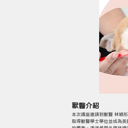
獸醫介紹
本次講座邀請到獸醫 林穎彤（
取得獸醫學士學位並成為英