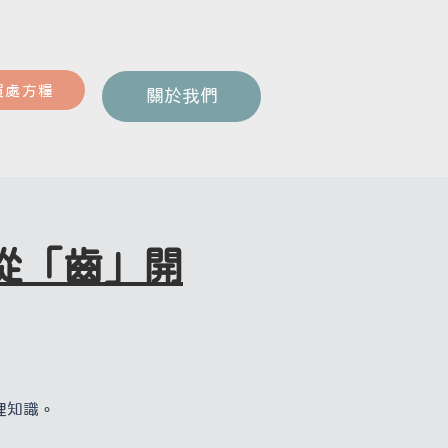
買處方糧
關於我們
愛從「齒」開
理知識。