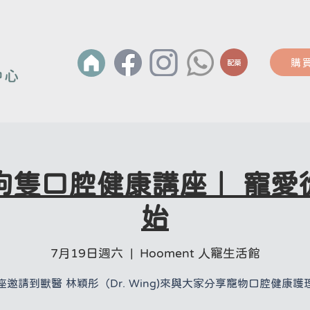
購
配藥
 狗隻口腔健康講座｜ 寵
始
7月19日週六
  |  
Hooment 人寵生活館
座邀請到獸醫 林穎彤（Dr. Wing)來與大家分享寵物口腔健康護