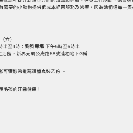
進修課程提升對這些方面的知識和經驗。在英工作期間，她曾與
on)合作，為有需要的小動物提供低成本絕育服務及醫療，因為她相信每
日（六）
時半至4時；
狗狗專場
 下午5時至6時半
人寵生活館，新界元朗公庵路68號溱柏地下G鋪
者可獲獸醫推薦護齒套裝乙份 。
護毛孩的牙齒健康！