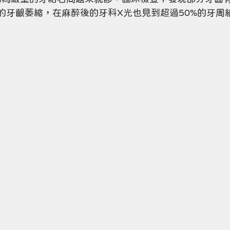
的牙齦萎縮，在麻醉後的牙科X光也見到超過50%的牙周