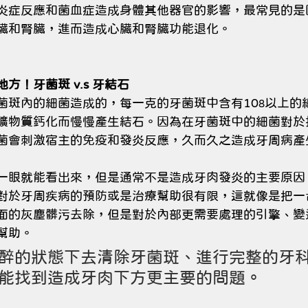
炎症反應和菌血症造成身體其他器官的影響，最常見的是
臟和腎臟，進而造成心臟和腎臟功能退化。
方！牙菌斑 v.s 牙結石
菌斑內的細菌造成的，每一克的牙菌斑中含有10
以上的
8
礦物質鈣化而慢慢產生結石。因為在牙菌斑中的細菌對於
菌會刺激宿主的免疫和發炎反應，久而久之造成牙周病產
一眼就能看出來，但是通常不是造成牙肉發炎的主要原因
對於牙周疾病的預防或是治療幫助很有限，這就像是把一
面的灰塵髒污去除，但是對於內部更需要處理的引擎、變
幫助。
醉的狀態下去清除牙菌斑、進行完整的牙科X
能找到造成牙肉下方更主要的問題。