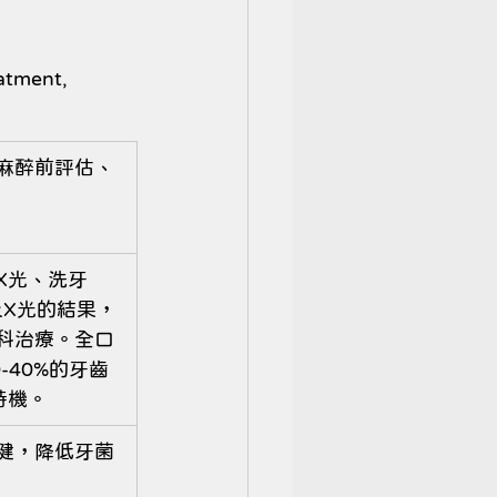
tment, 
麻醉前評估、
光、洗牙 
查以及X光的結果，
科治療。全口
-40%的牙齒
時機。
健，降低牙菌