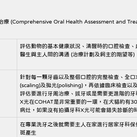
prehensive Oral Health Assessment and Trea
評估動物的基本健康狀況、清醒時的口腔檢查、
醫生與主人間的溝通 (治療計劃及飼主的期望等)
針對每一顆牙齒以及整個口腔的完整檢查、全口X
(scaling)及拋光(polishing)，再依據臨床檢
評估要進行牙周治療、拔牙或是需要更進階的牙
X光在COHAT是非常重要的一環，在犬貓約有30
病灶，如果沒有拍攝牙科X光可能會錯失診斷的
在專業洗牙之後就需要主人在家進行居家牙科保
斑產生