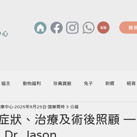
購
配藥
貓主
動物福利
珍禽異獸
兔子
剌蝟
絕育
醫療中心
2025年9月25日
讀畢需時 3 分鐘
狀、治療及術後照顧 — by
 Dr. Jason