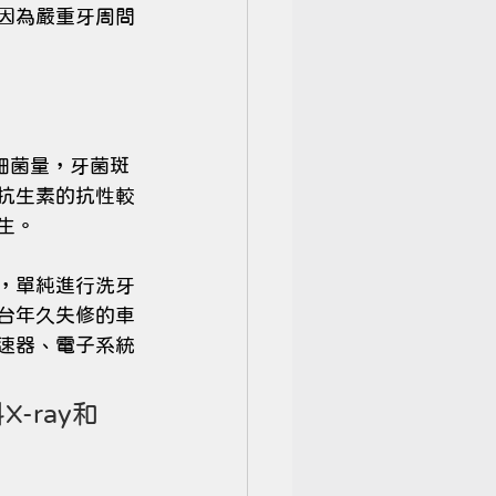
因為嚴重牙周問
細菌量，牙菌斑
抗生素的抗性較
生。
，單純進行洗牙
台年久失修的車
速器、電子系統
-ray和