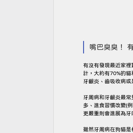
嘴巴臭臭！ 
有沒有發現最近家裡
計，大約有70%的
牙齦炎、齒吸收病或
牙周病和牙齦炎最常
多、進食習慣改變(
更嚴重則會進展為牙肉出血
雖然牙周病在狗貓是